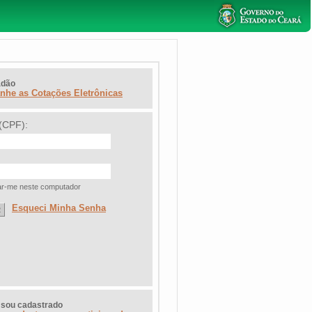
adão
he as Cotações Eletrônicas
(CPF):
r-me neste computador
Esqueci Minha Senha
 sou cadastrado