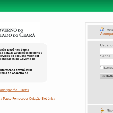
Cid
Acompan
Usuário
ação Eletrônica é uma
ada para as aquisições de bens e
Senha:
serviços de pequeno valor por
e entidades do Governo do
Lembra
 interessado deverá estar
stema de Cadastro de
dor padrão - Firefox
 a Passo Fornecedor Cotação Eletrônica
Não